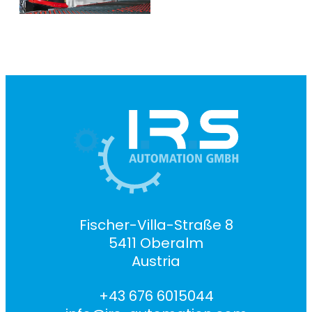
Fischer-Villa-Straße 8
5411 Oberalm
Austria
+43 676 6015044